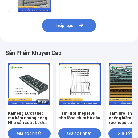
Tiếp tục
Sản Phẩm Khuyến Cáo
Kaiheng Lưới thép
Tấm lưới thép HDP
Tấm lưới thép
mạ kẽm nhúng nóng
cho lồng chim bồ câu
chống kiềm ch
Nhà sản xuất Lưới
rào hoặc sàn l
thép tùy chỉnh Lưới
màu vàng hoặc
thép Lưới sắt
lá cây
Giá tốt nhất
Giá tốt nhất
Giá tốt n