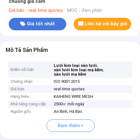
chuồng gia cầm
Giá bán：real-time quotes
MOQ：đàm phán
Giá tốt nhất
Liên hệ với bây giờ
Mô Tả Sản Phẩm
,
Lưới kim loại sàn lưới
Điểm nổi bật
,
sàn lưới kim loại mạ kẽm
sàn lưới mạ kẽm
Chứng nhận
ISO 9001:2015
Giá bán
real-time quotes
Hàng hiệu
KAIHENG WIRE MESH
Khả năng cung cấp
2500㎡ mỗi ngày
Nguồn gốc
An Bình, Hà Bắc
Xem thêm