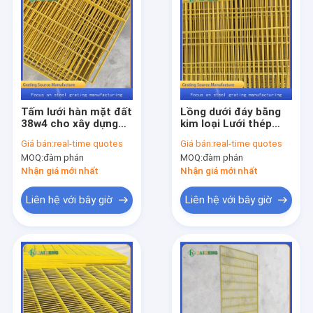
Tấm lưới hàn mặt đất
Lồng dưới đáy bằng
38w4 cho xây dựng
kim loại Lưới thép
chuồng gà tây
Lưới lưới nhựa được
Giá bán:
real-time quotes
Giá bán:
real-time quotes
ngâm tẩm
MOQ:
đàm phán
MOQ:
đàm phán
Nhận giá mới nhất
Nhận giá mới nhất
Liên hệ với bây giờ
Liên hệ với bây giờ
Nhà
Các sản phẩm
Về chúng tôi