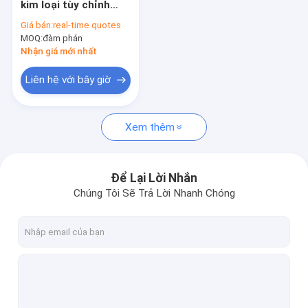
kim loại tùy chỉnh
Cầu thang thép Grate Treads
cho chó gà
Giá bán:
real-time quotes
MOQ:
Lưới thép không gỉ
đàm phán
Nhận giá mới nhất
Thùng thép hạng nặng
Liên hệ với bây giờ
Hàng rào lưới hàn
Xem thêm
Lưới đúc FRP
Lưới dây trang trí
Để Lại Lời Nhắn
Sản phẩm dây sắt
Chúng Tôi Sẽ Trả Lời Nhanh Chóng
Kẹp lưới thép
Thùng rác thép