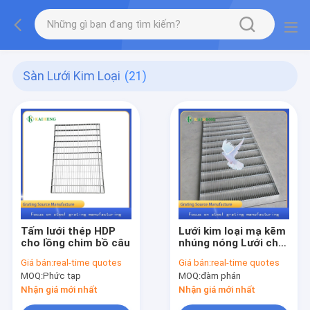
Sàn Lưới Kim Loại
(21)
Tấm lưới thép HDP
Lưới kim loại mạ kẽm
cho lồng chim bồ câu
nhúng nóng Lưới cho
hàng rào chuồng gia
Giá bán:
real-time quotes
Giá bán:
real-time quotes
cầm
MOQ:
Phức tạp
MOQ:
đàm phán
Nhận giá mới nhất
Nhận giá mới nhất