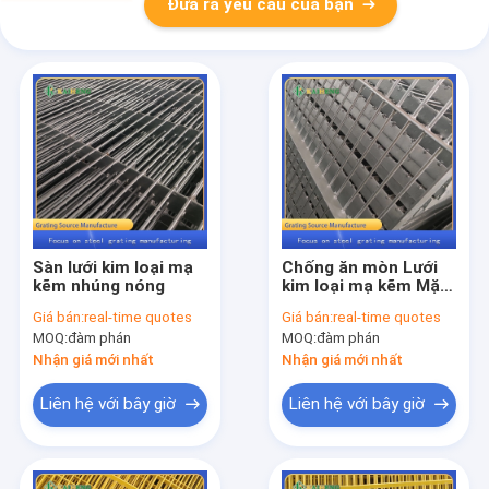
Đưa ra yêu cầu của bạn
Sàn lưới kim loại mạ
Chống ăn mòn Lưới
kẽm nhúng nóng
kim loại mạ kẽm Mặt
đất Lưới thép
Giá bán:
real-time quotes
Giá bán:
real-time quotes
MOQ:
đàm phán
MOQ:
đàm phán
Nhận giá mới nhất
Nhận giá mới nhất
Liên hệ với bây giờ
Liên hệ với bây giờ