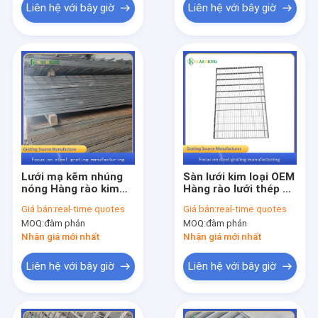
Liên hệ với bây giờ
Liên hệ với bây giờ
Lưới mạ kẽm nhúng
Sàn lưới kim loại OEM
nóng Hàng rào kim
Hàng rào lưới thép để
loại chống ăn mòn
xây dựng chuồng gia
Giá bán:
real-time quotes
Giá bán:
real-time quotes
cho lồng gia cầm
súc
MOQ:
đàm phán
MOQ:
đàm phán
Nhận giá mới nhất
Nhận giá mới nhất
Liên hệ với bây giờ
Liên hệ với bây giờ