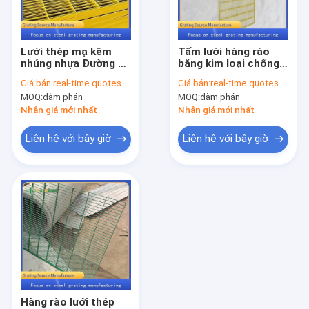
Tham quan nhà máy
Kiểm soát chất lượng
Lưới thép mạ kẽm
Tấm lưới hàng rào
nhúng nhựa Đường đi
bằng kim loại chống
Liên hệ chúng tôi
bộ bằng thép mạ kẽm
ăn mòn cho xây dựng
Giá bán:
real-time quotes
Giá bán:
real-time quotes
Lưới kim loại
chuồng ngỗng
MOQ:
đàm phán
MOQ:
đàm phán
Tin tức
Nhận giá mới nhất
Nhận giá mới nhất
Các trường hợp
Liên hệ với bây giờ
Liên hệ với bây giờ
lưới kim loại thép
Lưới kim loại mạ kẽm
Tấm lưới thép
sàn lưới kim loại
Hàng rào lưới thép