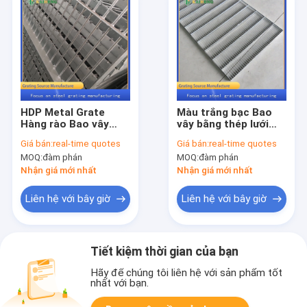
HDP Metal Grate
Màu trắng bạc Bao
Hàng rào Bao vây
vây bằng thép lưới
Lưới mạ kẽm để xây
kim loại Lưới cho
Giá bán:
real-time quotes
Giá bán:
real-time quotes
dựng chuồng gia súc
chuồng chó
MOQ:
đàm phán
MOQ:
đàm phán
Nhận giá mới nhất
Nhận giá mới nhất
Liên hệ với bây giờ
Liên hệ với bây giờ
Tiết kiệm thời gian của bạn
Hãy để chúng tôi liên hệ với sản phẩm tốt
nhất với bạn.