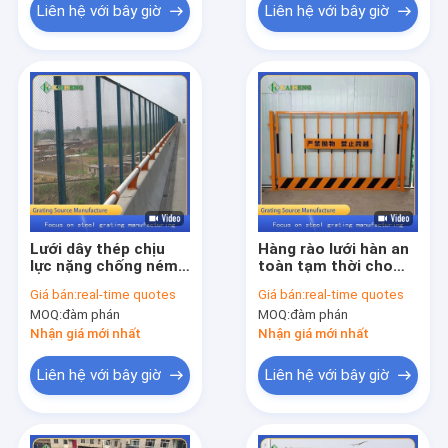
Liên hệ với bây giờ
Liên hệ với bây giờ
Lưới dây thép chịu
Hàng rào lưới hàn an
lực nặng chống ném
toàn tạm thời cho
nhựa 50x50
công trường xây dựng
Giá bán:
real-time quotes
Giá bán:
real-time quotes
MOQ:
đàm phán
MOQ:
đàm phán
Nhận giá mới nhất
Nhận giá mới nhất
Liên hệ với bây giờ
Liên hệ với bây giờ