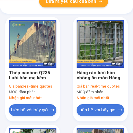
Đưa ra yêu cầu của bạn
Thép cacbon Q235
Hàng rào lưới hàn
Lưới hàn mạ kẽm
chống ăn mòn Hàng
nhúng nóng Lưới
rào lưới thép
Giá bán:
real-time quotes
Giá bán:
real-time quotes
hàng rào tùy chỉnh
MOQ:
đàm phán
MOQ:
đàm phán
Nhận giá mới nhất
Nhận giá mới nhất
Liên hệ với bây giờ
Liên hệ với bây giờ