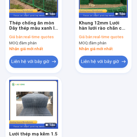
Tham quan nhà máy
Kiểm soát chất lượng
Thép chống ăn mòn
Khung 12mm Lưới
Dây thép màu xanh lá
hàn lưới rào chắn cho
Liên hệ chúng tôi
cây Hàng rào Lưới
đường cao tốc
Giá bán:
real-time quotes
Giá bán:
real-time quotes
bảo vệ
MOQ:
đàm phán
MOQ:
đàm phán
Tin tức
Nhận giá mới nhất
Nhận giá mới nhất
Các trường hợp
Liên hệ với bây giờ
Liên hệ với bây giờ
lưới kim loại thép
Lưới kim loại mạ kẽm
Tấm lưới thép
sàn lưới kim loại
Lưới thép mạ kẽm 1.5