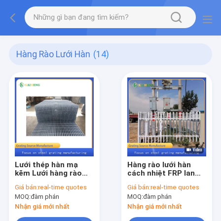
Hàng Rào Lưới Hàn
(14)
Lưới thép hàn mạ
Hàng rào lưới hàn
kẽm Lưới hàng rào
cách nhiệt FRP lan
lưới
can cho máy biến áp
Giá bán:
real-time quotes
Giá bán:
real-time quotes
hộp điện
MOQ:
đàm phán
MOQ:
đàm phán
Nhận giá mới nhất
Nhận giá mới nhất