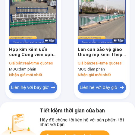
Hợp kim kẽm uốn
Lan can bảo vệ giao
cong Công viên cộng
thông mạ kẽm Thép
đồng Bãi cỏ Hàng rào
phun nhựa cho đô thị
Giá bán:
real-time quotes
Giá bán:
real-time quotes
viền U Hình chữ U
MOQ:
đàm phán
MOQ:
đàm phán
Nhận giá mới nhất
Nhận giá mới nhất
Liên hệ với bây giờ
Liên hệ với bây giờ
Tiết kiệm thời gian của bạn
Hãy để chúng tôi liên hệ với sản phẩm tốt
nhất với bạn.