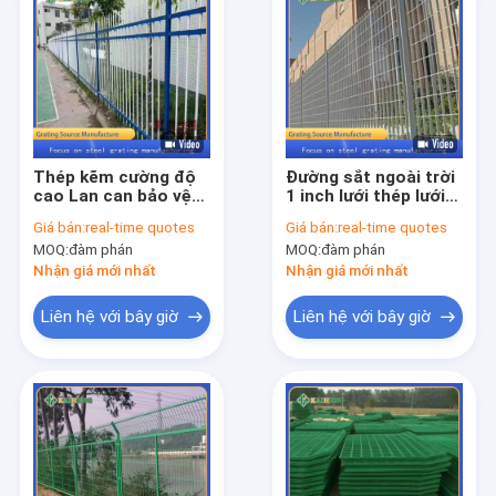
Thép kẽm cường độ
Đường sắt ngoài trời
cao Lan can bảo vệ
1 inch lưới thép lưới
người đi bộ Lan can
hàng rào bằng kim
Giá bán:
real-time quotes
Giá bán:
real-time quotes
an toàn cho cầu
loại với phun nhựa
MOQ:
đàm phán
MOQ:
đàm phán
thang
Nhận giá mới nhất
Nhận giá mới nhất
Liên hệ với bây giờ
Liên hệ với bây giờ
Nhà
Các sản phẩm
Về chúng tôi