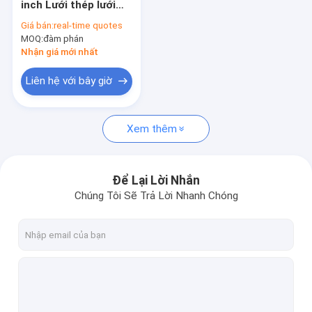
inch Lưới thép lưới
Cầu thang thép Grate Treads
cho biệt thự trang
Giá bán:
real-time quotes
trại
MOQ:
Lưới thép không gỉ
đàm phán
Nhận giá mới nhất
Thùng thép hạng nặng
Liên hệ với bây giờ
Hàng rào lưới hàn
Xem thêm
Lưới đúc FRP
Lưới dây trang trí
Để Lại Lời Nhắn
Sản phẩm dây sắt
Chúng Tôi Sẽ Trả Lời Nhanh Chóng
Kẹp lưới thép
Thùng rác thép