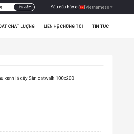
Yêu cầu báo giá
|
Vietnamese
Tìm kiếm
SOÁT CHẤT LƯỢNG
LIÊN HỆ CHÚNG TÔI
TIN TỨC
àu xanh lá cây Sàn catwalk 100x200