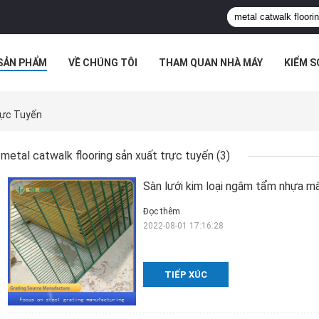
SẢN PHẨM
VỀ CHÚNG TÔI
THAM QUAN NHÀ MÁY
KIỂM 
 HỢP
rực Tuyến
metal catwalk flooring sản xuất trực tuyến
(3)
Sàn lưới kim loại ngâm tẩm nhựa m
Đọc thêm
2022-08-01 17:16:28
TIẾP XÚC