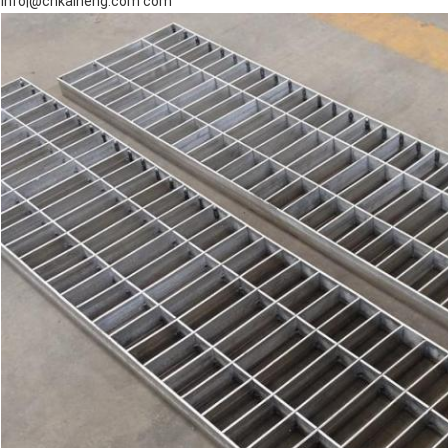
info|@cnkaiheng.com com