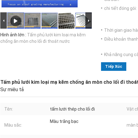
chi tiết đóng gói:
Thời gian giao hà
Hình ảnh lớn :
Tấm phủ lưới kim loại mạ kẽm
Điều khoản thanh
chống ăn mòn cho lối đi thoát nước
Khả năng cung c
Tiếp Xúc
Tấm phủ lưới kim loại mạ kẽm chống ăn mòn cho lối đi thoá
Sự miêu tả
Tên:
tấm lưới thép cho lối đi
Vật c
Màu trắng bạc
Màu sắc:
màn b