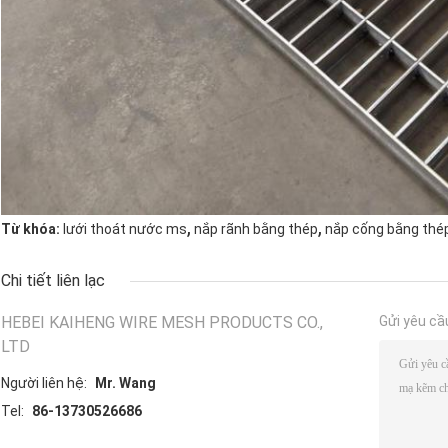
,
,
Từ khóa:
lưới thoát nước ms
nắp rãnh bằng thép
nắp cống bằng thé
Chi tiết liên lạc
HEBEI KAIHENG WIRE MESH PRODUCTS CO.,
Gửi yêu cầ
LTD
Người liên hệ:
Mr. Wang
Tel:
86-13730526686