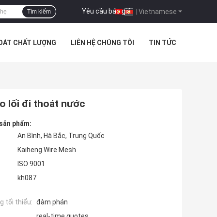
Yêu cầu báo giá
|
Vietnamese
Tìm kiếm
SOÁT CHẤT LƯỢNG
LIÊN HỆ CHÚNG TÔI
TIN TỨC
 lối đi thoát nước
 sản phẩm:
An Bình, Hà Bắc, Trung Quốc
Kaiheng Wire Mesh
ISO 9001
kh087
 tối thiểu:
đàm phán
real-time quotes