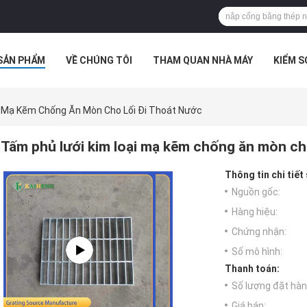
SẢN PHẨM
VỀ CHÚNG TÔI
THAM QUAN NHÀ MÁY
KIỂM 
 HỢP
i Mạ Kẽm Chống Ăn Mòn Cho Lối Đi Thoát Nước
Tấm phủ lưới kim loại mạ kẽm chống ăn mòn cho
Thông tin chi tiết
Nguồn gốc:
Hàng hiệu:
Chứng nhận:
Số mô hình:
Thanh toán:
Số lượng đặt hàng
Giá bán: