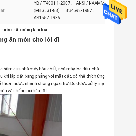
YB / T4001.1-2007 、 ANSI / NAAMM
ar:
(MBG531-88) 、 BS4592-1987 、
AS1657-1985
t nước
,
nắp cống kim loại
ng ăn mòn cho lối đi
ầng hầm của nhà máy hóa chất, nhà máy lọc dầu, nhà
 khi lắp đặt bằng phẳng với mặt đất, có thể thích ứng
hể thoát nước nhanh chóng ngoài trời.Do được xử lý mạ
mòn và chống oxi hóa tốt.