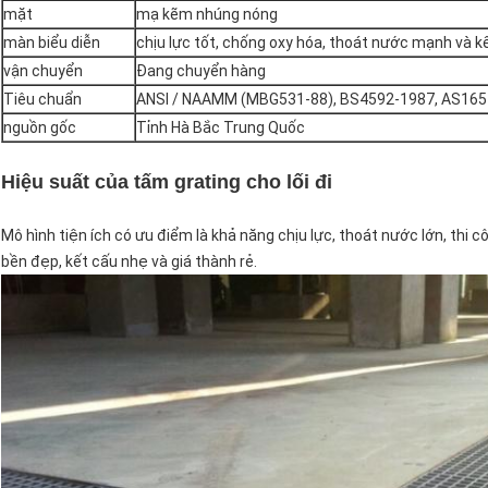
mặt
mạ kẽm nhúng nóng
màn biểu diễn
chịu lực tốt, chống oxy hóa, thoát nước mạnh và k
vận chuyển
Đang chuyển hàng
Tiêu chuẩn
ANSI / NAAMM (MBG531-88), BS4592-1987, AS165
nguồn gốc
Tỉnh Hà Bắc Trung Quốc
Hiệu suất của tấm grating cho lối đi
Mô hình tiện ích có ưu điểm là khả năng chịu lực, thoát nước lớn, th
bền đẹp, kết cấu nhẹ và giá thành rẻ.