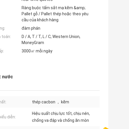
Ràng buộc tấm sắt mạ kẽm &amp;
Pallet gỗ / Pallet thép hoặc theo yêu
cầu của khách hàng
ng:
đàm phán
 toán:
D / A, T / T, L / C, Western Union,
MoneyGram
ấp:
3000㎡ mỗi ngày
t nước
hất:
thép cacbon ， kẽm
Hiệu suất chịu lực tốt, chịu nén,
iểu diễn:
chống va đập và chống ăn mòn