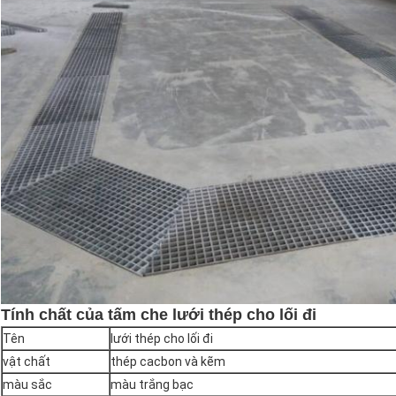
Tính chất của tấm che lưới thép cho lối đi
Tên
lưới thép cho lối đi
vật chất
thép cacbon và kẽm
màu sắc
màu trắng bạc