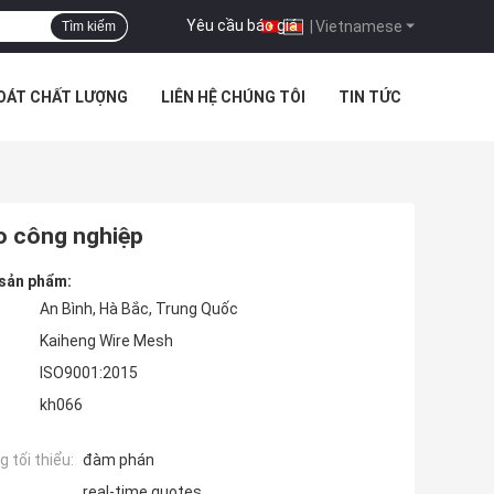
Yêu cầu báo giá
|
Vietnamese
Tìm kiếm
SOÁT CHẤT LƯỢNG
LIÊN HỆ CHÚNG TÔI
TIN TỨC
ho công nghiệp
 sản phẩm:
An Bình, Hà Bắc, Trung Quốc
Kaiheng Wire Mesh
ISO9001:2015
kh066
 tối thiểu:
đàm phán
real-time quotes