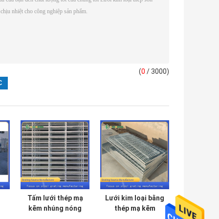
(
0
/ 3000)
Tấm lưới thép mạ
Lưới kim loại bằng
kẽm nhúng nóng
thép mạ kẽm
35
công nghiệp
nhúng nóng OEM