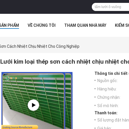
SẢN PHẨM
VỀ CHÚNG TÔI
THAM QUAN NHÀ MÁY
KIỂM 
 HỢP
Sơn Cách Nhiệt Chịu Nhiệt Cho Công Nghiệp
Lưới kim loại thép sơn cách nhiệt chịu nhiệt c
Thông tin chi tiết
Nguồn gốc:
Hàng hiệu:
Chứng nhận:
Số mô hình:
Thanh toán:
Số lượng đặt hàng
Giá bán: