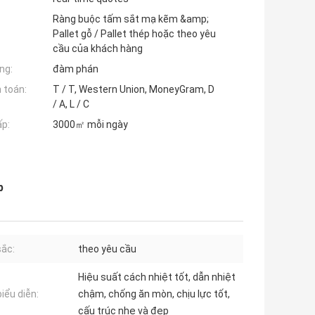
Ràng buộc tấm sắt mạ kẽm &amp;
Pallet gỗ / Pallet thép hoặc theo yêu
cầu của khách hàng
ng:
đàm phán
 toán:
T / T, Western Union, MoneyGram, D
/ A, L / C
ấp:
3000㎡ mỗi ngày
p
ắc:
theo yêu cầu
Hiệu suất cách nhiệt tốt, dẫn nhiệt
iểu diễn:
chậm, chống ăn mòn, chịu lực tốt,
cấu trúc nhẹ và đẹp