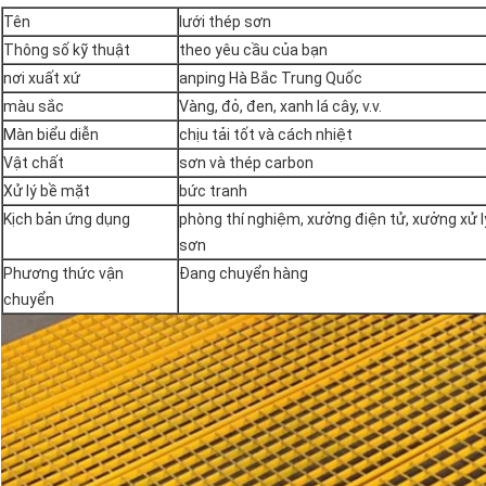
Tên
lưới thép sơn
Thông số kỹ thuật
theo yêu cầu của bạn
nơi xuất xứ
anping Hà Bắc Trung Quốc
màu sắc
Vàng, đỏ, đen, xanh lá cây, v.v.
Màn biểu diễn
chịu tải tốt và cách nhiệt
Vật chất
sơn và thép carbon
Xử lý bề mặt
bức tranh
Kịch bản ứng dụng
phòng thí nghiệm, xưởng điện tử, xưởng xử l
sơn
Phương thức vận
Đang chuyển hàng
chuyển