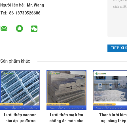
Người liên hệ:
Mr. Wang
Tel:
86-13730526686
Sản phẩm khác
Lưới thép cacbon
Lưới thép mạ kẽm
Thanh lưới kim
hàn áp lực được
chống ăn mòn cho
loại bằng thép
thiết kế riêng cho
nền tảng
cacbon thấp Q2