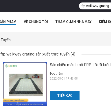
SẢN PHẨM
VỀ CHÚNG TÔI
THAM QUAN NHÀ MÁY
KIỂM 
 HỢP
c Tuyến
frp walkway grating sản xuất trực tuyến
(4)
Sàn nhiều màu Lưới FRP Lối đi lướ
Đọc thêm
2022-08-01 17:46:08
TIẾP XÚC