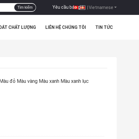
Yêu cầu báo giá
|
Vietnamese
Tìm kiếm
SOÁT CHẤT LƯỢNG
LIÊN HỆ CHÚNG TÔI
TIN TỨC
i Màu đỏ Màu vàng Màu xanh Màu xanh lục