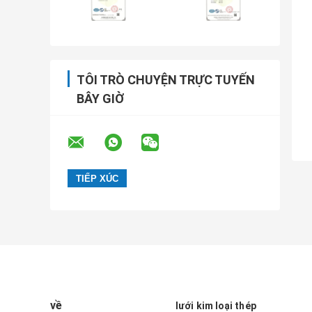
TÔI TRÒ CHUYỆN TRỰC TUYẾN
BÂY GIỜ
về
lưới kim loại thép